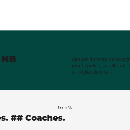
e NB
Ajoutez du texte de paragr
jour la police, la taille, e
à « Styles du site ».
Team NB
es. ## Coaches.