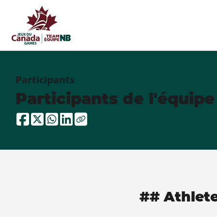
Participants
Participants de l'équip
## Athlet