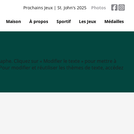
Prochains Jeux | St. John's 2025
Photos
Maison
À propos
Sportif
Les Jeux
Médailles
aphe. Cliquez sur « Modifier le texte » pour mettre à
tc. Pour modifier et réutiliser les thèmes de texte, accédez