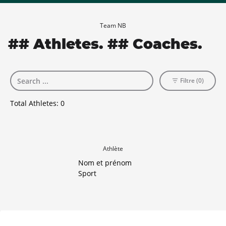
Team NB
## Athletes. ## Coaches.
Filtre (0)
Total Athletes:
0
Athlète
Nom et prénom
Sport