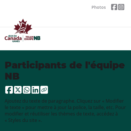
Photos
Participants de l'équipe
NB
Ajoutez du texte de paragraphe. Cliquez sur « Modifier
le texte » pour mettre à jour la police, la taille, etc. Pour
modifier et réutiliser les thèmes de texte, accédez à
« Styles du site ».