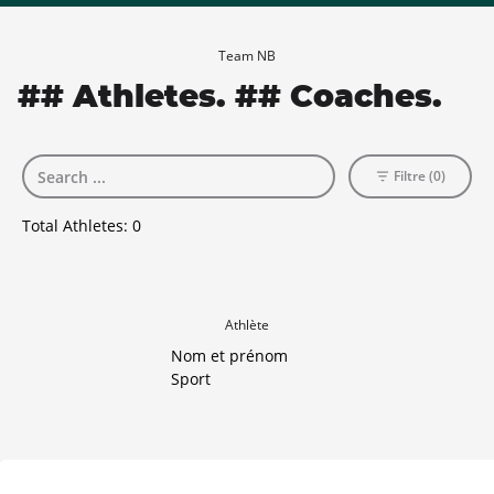
Team NB
## Athletes. ## Coaches.
Filtre (0)
Total Athletes:
0
Athlète
Nom et prénom
Sport