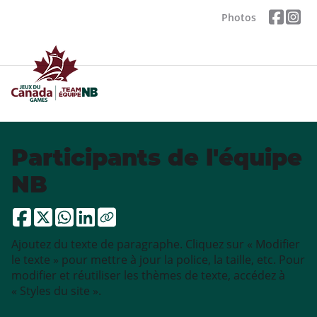
Photos
Participants de l'équipe
NB
Ajoutez du texte de paragraphe. Cliquez sur « Modifier
le texte » pour mettre à jour la police, la taille, etc. Pour
modifier et réutiliser les thèmes de texte, accédez à
« Styles du site ».