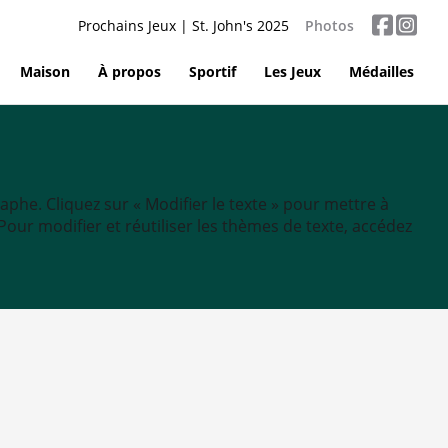
Prochains Jeux | St. John's 2025
Photos
Maison
À propos
Sportif
Les Jeux
Médailles
aphe. Cliquez sur « Modifier le texte » pour mettre à
tc. Pour modifier et réutiliser les thèmes de texte, accédez