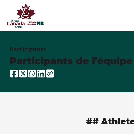
Participants
Participants de l'équip
## Athlet