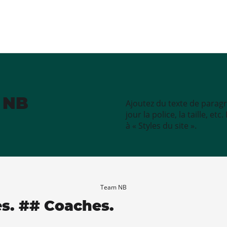
e NB
Ajoutez du texte de paragr
jour la police, la taille, e
à « Styles du site ».
Team NB
es. ## Coaches.