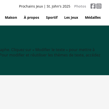
Prochains Jeux | St. John's 2025
Photos
Maison
À propos
Sportif
Les Jeux
Médailles
aphe. Cliquez sur « Modifier le texte » pour mettre à
tc. Pour modifier et réutiliser les thèmes de texte, accédez