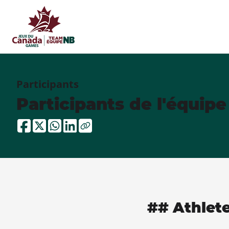
Participants
Participants de l'équip
## Athlet