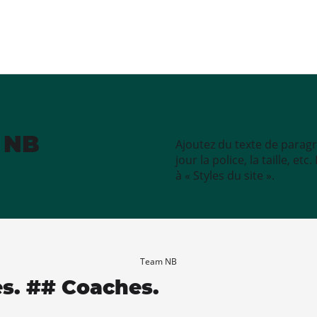
e NB
Ajoutez du texte de paragr
jour la police, la taille, e
à « Styles du site ».
Team NB
es. ## Coaches.