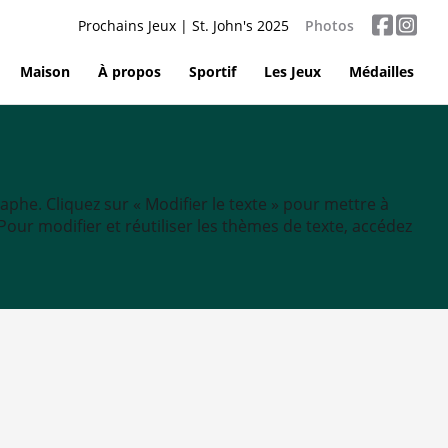
Prochains Jeux | St. John's 2025
Photos
Maison
À propos
Sportif
Les Jeux
Médailles
aphe. Cliquez sur « Modifier le texte » pour mettre à
tc. Pour modifier et réutiliser les thèmes de texte, accédez