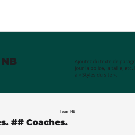
e NB
Ajoutez du texte de paragr
jour la police, la taille, e
à « Styles du site ».
Team NB
es. ## Coaches.