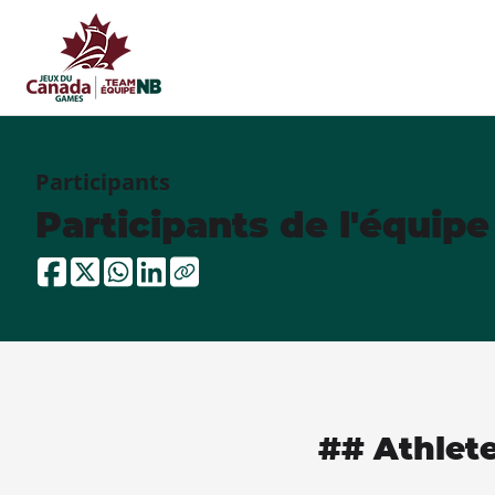
Participants
Participants de l'équip
## Athlet