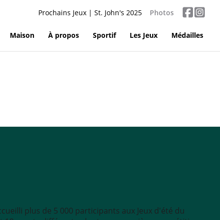
Prochains Jeux | St. John's 2025
Photos
Maison
À propos
Sportif
Les Jeux
Médailles
cueilli plus de 5 000 participants aux Jeux d'été du