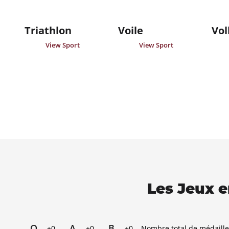
Triathlon
Voile
Vol
View Sport
View Sport
Les Jeux e
O
A
B
+0
+0
+0
Nombre total de médaille