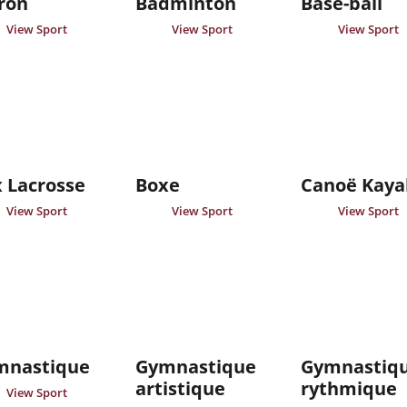
ron
Badminton
Base-ball
View Sport
View Sport
View Sport
 Lacrosse
Boxe
Canoë Kaya
View Sport
View Sport
View Sport
mnastique
Gymnastique
Gymnastiq
artistique
rythmique
View Sport