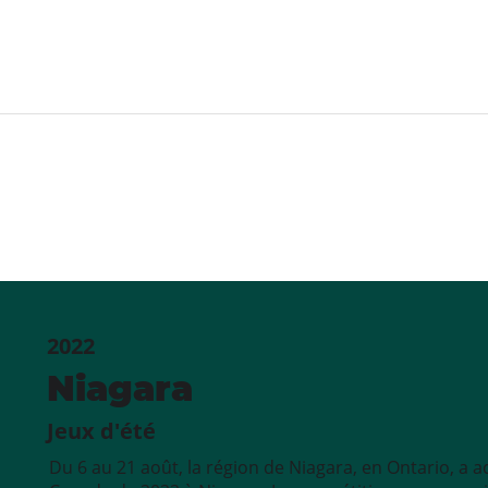
2022
Niagara
Jeux d'été
Du 6 au 21 août, la région de Niagara, en Ontario, a ac