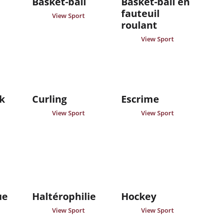
Basket-ball
Basket-ball en
fauteuil
View Sport
roulant
View Sport
k
Curling
Escrime
View Sport
View Sport
ue
Haltérophilie
Hockey
View Sport
View Sport