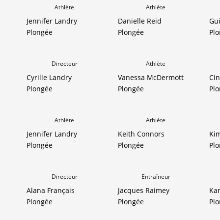
Athlète
Athlète
Jennifer Landry
Danielle Reid
Gui
Plongée
Plongée
Pl
Directeur
Athlète
Cyrille Landry
Vanessa McDermott
Cin
Plongée
Plongée
Pl
Athlète
Athlète
Jennifer Landry
Keith Connors
Ki
Plongée
Plongée
Pl
Directeur
Entraîneur
Alana Français
Jacques Raimey
Kar
Plongée
Plongée
Pl