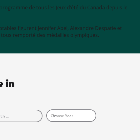
u programme de tous les Jeux d’été du Canada depuis le
otables figurent Jennifer Abel, Alexandre Despatie et
 tous remporté des médailles olympiques.
e in