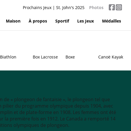
Prochains Jeux | St. John's 2025
Photos
Maison
À propos
Sportif
Les Jeux
Médailles
Biathlon
Box Lacrosse
Boxe
Canoë Kayak
de « plongeon de fantaisie », le plongeon tel que
n pilier du programme olympique depuis 1904, avec
emplin et de plate-forme en 1908. Les femmes ont été
ur la première fois en 1912. Le Canada a remporté 14
itions olympiques de plongeon.