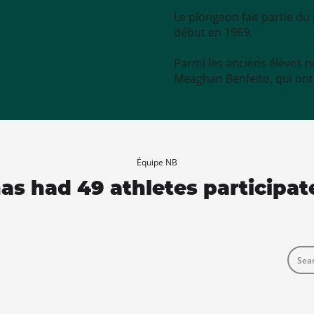
Le plongeon fait partie d
début en 1969.
Parmi les anciens élèves n
Meaghan Benfeito, qui ont
Équipe NB
s had 49 athletes participat