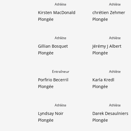
Athlète
Athlète
Kirsten MacDonald
chrétien Zehmer
Plongée
Plongée
Athlète
Athlète
Gillian Bosquet
Jérémy J Albert
Plongée
Plongée
Entraîneur
Athlète
Porfirio Becerril
Karla Kredl
Plongée
Plongée
Athlète
Athlète
Lyndsay Noir
Darek Desaulniers
Plongée
Plongée