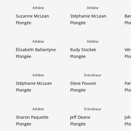
Athlète
Athlète
Suzanne McLean
Stéphanie McLean
Bar
Plongée
Plongée
Pl
Athlète
Athlète
Élisabeth Ballantyne
Rudy Stockek
Vér
Plongée
Plongée
Pl
Athlète
Entraîneur
Stéphanie McLean
Steve Pouvoir
Pam
Plongée
Plongée
Pl
Athlète
Entraîneur
Sharon Paquette
Jeff Deane
Jo
Plongée
Plongée
Pl