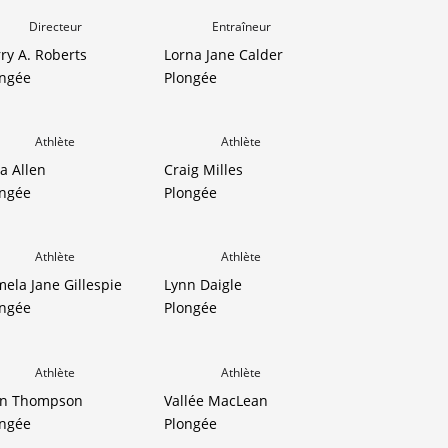
Directeur
Entraîneur
ry A. Roberts
Lorna Jane Calder
ongée
Plongée
Athlète
Athlète
a Allen
Craig Milles
ongée
Plongée
Athlète
Athlète
ela Jane Gillespie
Lynn Daigle
ongée
Plongée
Athlète
Athlète
hn Thompson
Vallée MacLean
ongée
Plongée