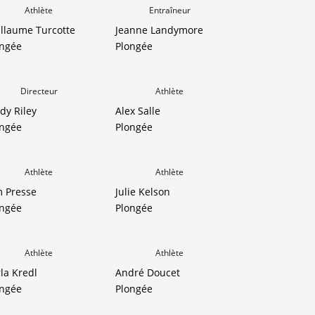
Athlète
Entraîneur
llaume Turcotte
Jeanne Landymore
ongée
Plongée
Directeur
Athlète
dy Riley
Alex Salle
ongée
Plongée
Athlète
Athlète
m Presse
Julie Kelson
ongée
Plongée
Athlète
Athlète
la Kredl
André Doucet
ongée
Plongée