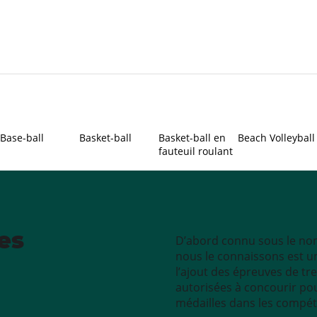
Base-ball
Basket-ball
Basket-ball en
Beach Volleyball
fauteuil roulant
es
D’abord connu sous le nom 
nous le connaissons est u
l’ajout des épreuves de tr
autorisées à concourir po
médailles dans les compét