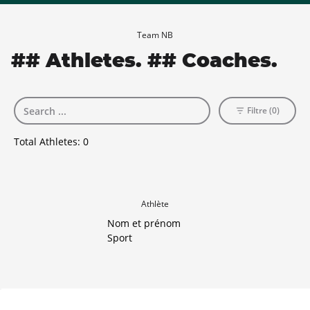
Team NB
## Athletes. ## Coaches.
Filtre (0)
Total Athletes:
0
Athlète
Nom et prénom
Sport