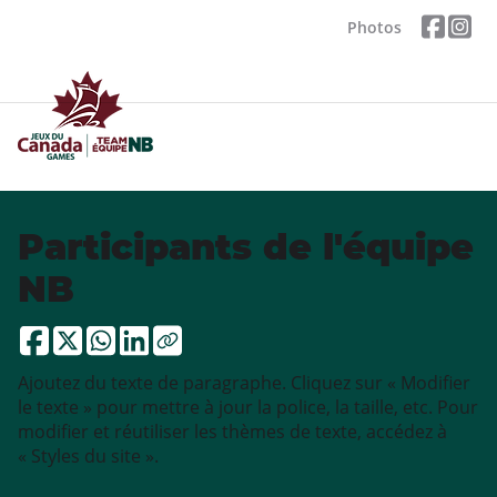
Photos
Participants de l'équipe
NB
Ajoutez du texte de paragraphe. Cliquez sur « Modifier
le texte » pour mettre à jour la police, la taille, etc. Pour
modifier et réutiliser les thèmes de texte, accédez à
« Styles du site ».