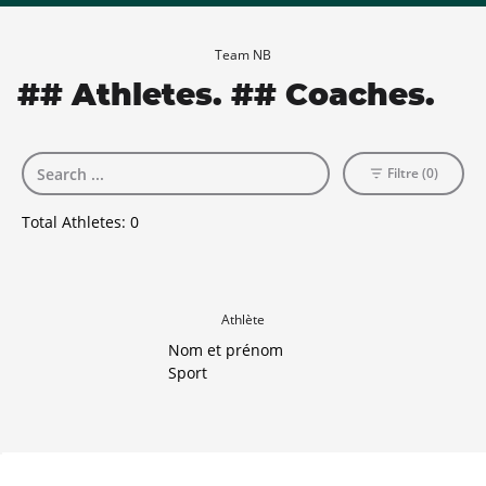
Team NB
## Athletes. ## Coaches.
Filtre (0)
Total Athletes:
0
Athlète
Nom et prénom
Sport