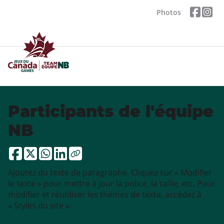
Photos
Participants de l'équipe
NB
Ajoutez du texte de paragraphe. Cliquez sur « Modifier
le texte » pour mettre à jour la police, la taille, etc. Pour
modifier et réutiliser les thèmes de texte, accédez à
« Styles du site ».