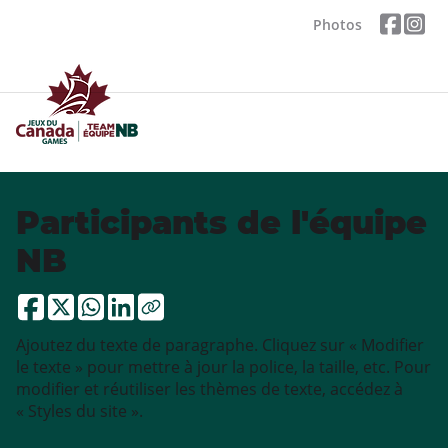
Photos
Participants de l'équipe
NB
Ajoutez du texte de paragraphe. Cliquez sur « Modifier
le texte » pour mettre à jour la police, la taille, etc. Pour
modifier et réutiliser les thèmes de texte, accédez à
« Styles du site ».