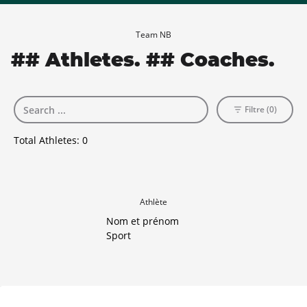
Team NB
## Athletes. ## Coaches.
Filtre (0)
Total Athletes:
0
Athlète
Nom et prénom
Sport