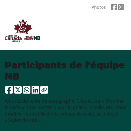
Photos
Participants de l'équipe
NB
Ajoutez du texte de paragraphe. Cliquez sur « Modifier
le texte » pour mettre à jour la police, la taille, etc. Pour
modifier et réutiliser les thèmes de texte, accédez à
« Styles du site ».