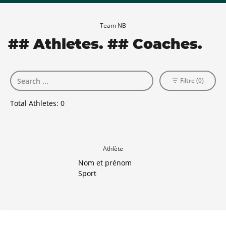
Team NB
## Athletes. ## Coaches.
Filtre (0)
Total Athletes:
0
Athlète
Nom et prénom
Sport