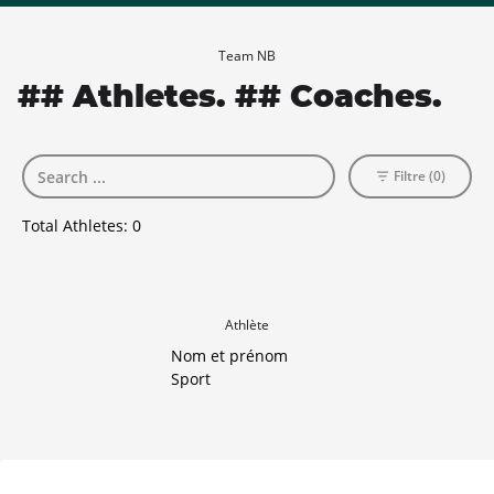
Team NB
## Athletes. ## Coaches.
Filtre (0)
Total Athletes:
0
Athlète
Nom et prénom
Sport