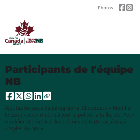
Photos
Participants de l'équipe
NB
Ajoutez du texte de paragraphe. Cliquez sur « Modifier
le texte » pour mettre à jour la police, la taille, etc. Pour
modifier et réutiliser les thèmes de texte, accédez à
« Styles du site ».