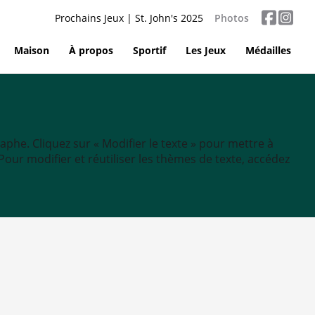
Prochains Jeux | St. John's 2025
Photos
Maison
À propos
Sportif
Les Jeux
Médailles
aphe. Cliquez sur « Modifier le texte » pour mettre à
tc. Pour modifier et réutiliser les thèmes de texte, accédez