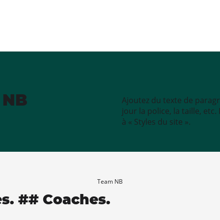
e NB
Ajoutez du texte de paragr
jour la police, la taille, e
à « Styles du site ».
Team NB
es. ## Coaches.