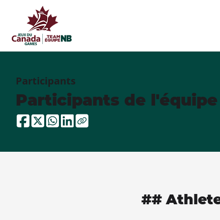
Participants
Participants de l'équip
## Athlet