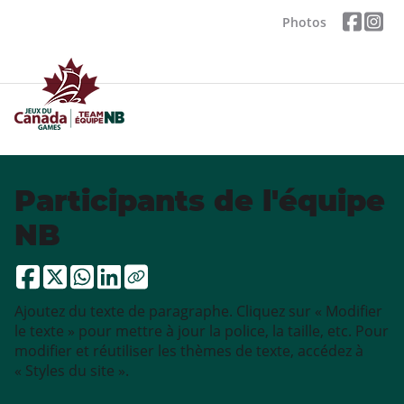
Photos
Participants de l'équipe
NB
Ajoutez du texte de paragraphe. Cliquez sur « Modifier
le texte » pour mettre à jour la police, la taille, etc. Pour
modifier et réutiliser les thèmes de texte, accédez à
« Styles du site ».