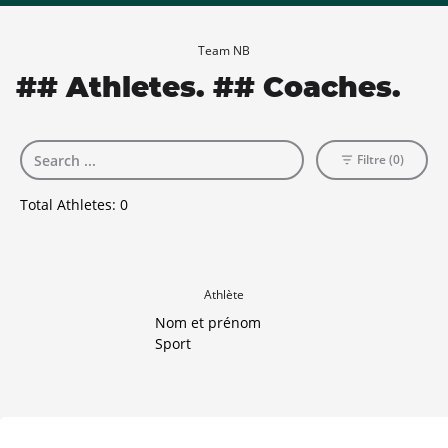
Team NB
## Athletes. ## Coaches.
Filtre (0)
Total Athletes:
0
Athlète
Nom et prénom
Sport