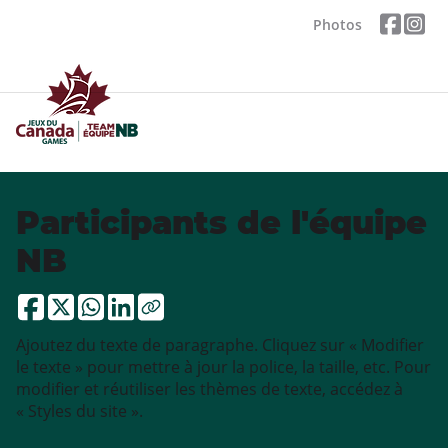
Photos
Participants de l'équipe
NB
Ajoutez du texte de paragraphe. Cliquez sur « Modifier
le texte » pour mettre à jour la police, la taille, etc. Pour
modifier et réutiliser les thèmes de texte, accédez à
« Styles du site ».