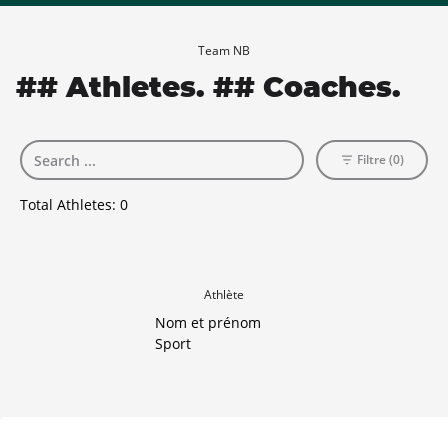
Team NB
## Athletes. ## Coaches.
Filtre (0)
Total Athletes:
0
Athlète
Nom et prénom
Sport