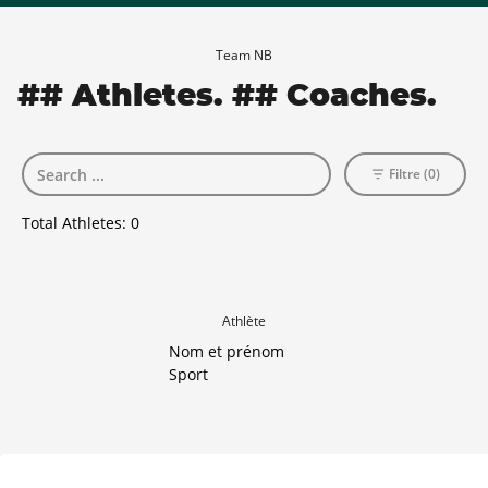
Team NB
## Athletes. ## Coaches.
Filtre (0)
Total Athletes:
0
Athlète
Nom et prénom
Sport