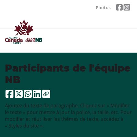
Photos
Participants de l'équipe
NB
Ajoutez du texte de paragraphe. Cliquez sur « Modifier
le texte » pour mettre à jour la police, la taille, etc. Pour
modifier et réutiliser les thèmes de texte, accédez à
« Styles du site ».