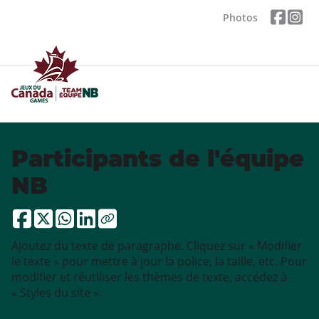
Photos
Participants de l'équipe
NB
Ajoutez du texte de paragraphe. Cliquez sur « Modifier
le texte » pour mettre à jour la police, la taille, etc. Pour
modifier et réutiliser les thèmes de texte, accédez à
« Styles du site ».