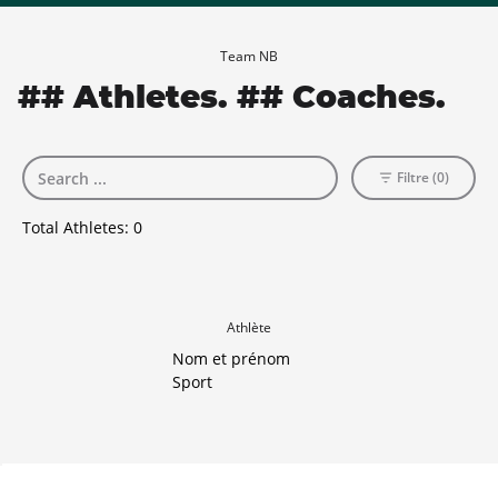
Team NB
## Athletes. ## Coaches.
Filtre (0)
Total Athletes:
0
Athlète
Nom et prénom
Sport