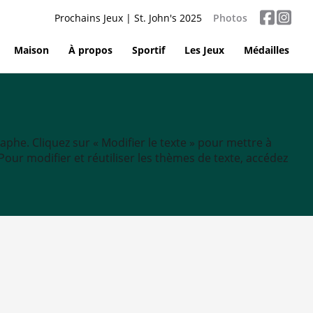
Prochains Jeux | St. John's 2025
Photos
Maison
À propos
Sportif
Les Jeux
Médailles
aphe. Cliquez sur « Modifier le texte » pour mettre à
tc. Pour modifier et réutiliser les thèmes de texte, accédez