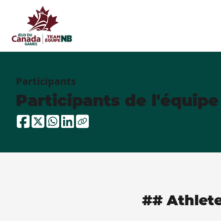
Participants
Participants de l'équip
## Athlet