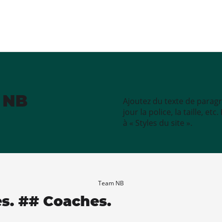
e NB
Ajoutez du texte de paragr
jour la police, la taille, e
à « Styles du site ».
Team NB
es. ## Coaches.