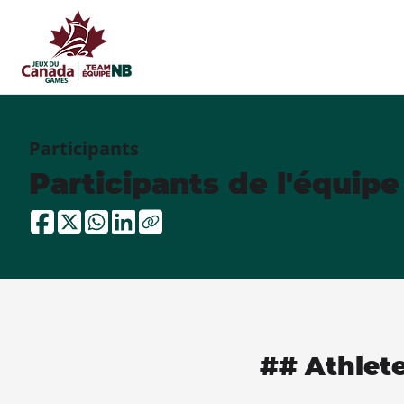
Participants
Participants de l'équip
## Athlet