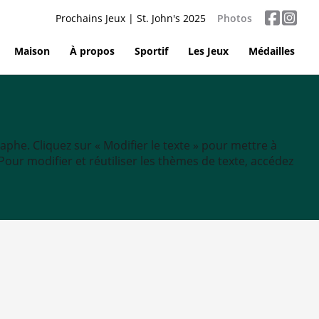
Prochains Jeux | St. John's 2025
Photos
Maison
À propos
Sportif
Les Jeux
Médailles
aphe. Cliquez sur « Modifier le texte » pour mettre à
tc. Pour modifier et réutiliser les thèmes de texte, accédez