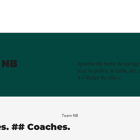
e NB
Ajoutez du texte de paragr
jour la police, la taille, e
à « Styles du site ».
Team NB
es. ## Coaches.