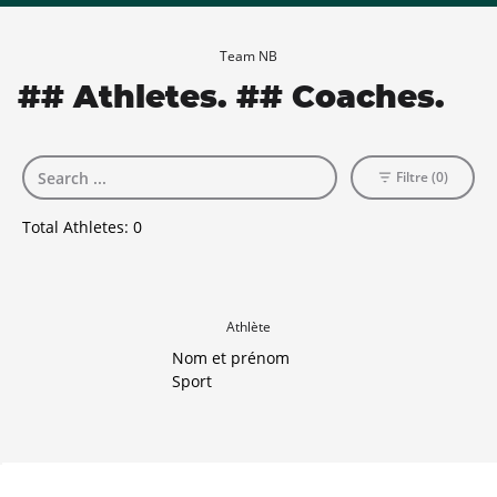
Team NB
## Athletes. ## Coaches.
Filtre (0)
Total Athletes:
0
Athlète
Nom et prénom
Sport