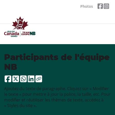
Photos
Participants de l'équipe
NB
Ajoutez du texte de paragraphe. Cliquez sur « Modifier
le texte » pour mettre à jour la police, la taille, etc. Pour
modifier et réutiliser les thèmes de texte, accédez à
« Styles du site ».