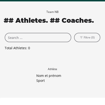
Team NB
## Athletes. ## Coaches.
Filtre (0)
Total Athletes:
0
Athlète
Nom et prénom
Sport