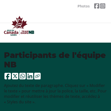
Photos
Participants de l'équipe
NB
Ajoutez du texte de paragraphe. Cliquez sur « Modifier
le texte » pour mettre à jour la police, la taille, etc. Pour
modifier et réutiliser les thèmes de texte, accédez à
« Styles du site ».