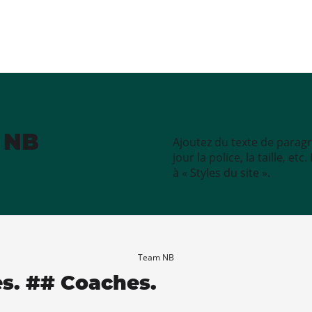
e NB
Ajoutez du texte de paragr
jour la police, la taille, e
à « Styles du site ».
Team NB
es. ## Coaches.