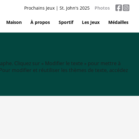
Prochains Jeux | St. John's 2025
Photos
Maison
À propos
Sportif
Les Jeux
Médailles
aphe. Cliquez sur « Modifier le texte » pour mettre à
tc. Pour modifier et réutiliser les thèmes de texte, accédez