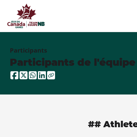
Participants
Participants de l'équip
## Athlet