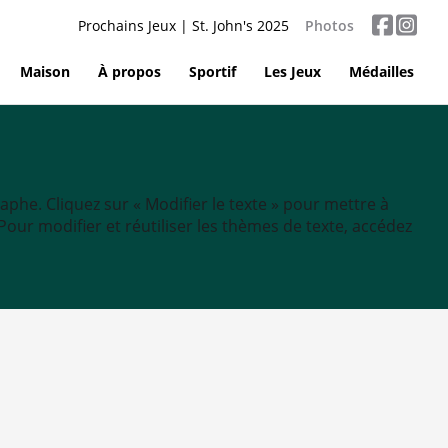
Prochains Jeux | St. John's 2025
Photos
Maison
À propos
Sportif
Les Jeux
Médailles
aphe. Cliquez sur « Modifier le texte » pour mettre à
tc. Pour modifier et réutiliser les thèmes de texte, accédez