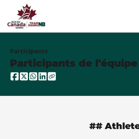
Participants
Participants de l'équip
## Athlet