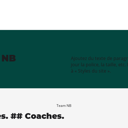
e NB
Ajoutez du texte de paragr
jour la police, la taille, e
à « Styles du site ».
Team NB
es. ## Coaches.