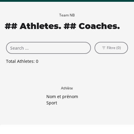
Team NB
## Athletes. ## Coaches.
Filtre (0)
Total Athletes:
0
Athlète
Nom et prénom
Sport