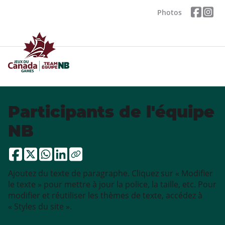
Photos
Participants de l'équipe
NB
Ajoutez du texte de paragraphe. Cliquez sur « Modifier
le texte » pour mettre à jour la police, la taille, etc. Pour
modifier et réutiliser les thèmes de texte, accédez à
« Styles du site ».