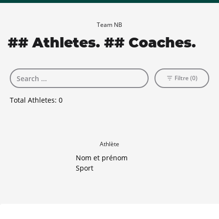
Team NB
## Athletes. ## Coaches.
Filtre (0)
Total Athletes:
0
Athlète
Nom et prénom
Sport