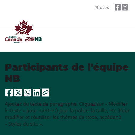
Photos
Participants de l'équipe
NB
Ajoutez du texte de paragraphe. Cliquez sur « Modifier
le texte » pour mettre à jour la police, la taille, etc. Pour
modifier et réutiliser les thèmes de texte, accédez à
« Styles du site ».