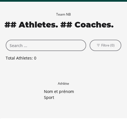
Team NB
## Athletes. ## Coaches.
Filtre (0)
Total Athletes:
0
Athlète
Nom et prénom
Sport