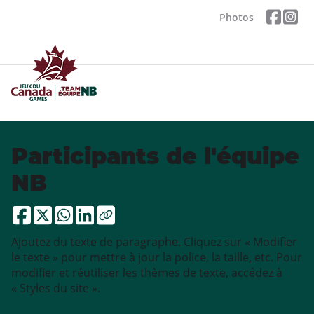
Photos
Participants de l'équipe
NB
Ajoutez du texte de paragraphe. Cliquez sur « Modifier
le texte » pour mettre à jour la police, la taille, etc. Pour
modifier et réutiliser les thèmes de texte, accédez à
« Styles du site ».