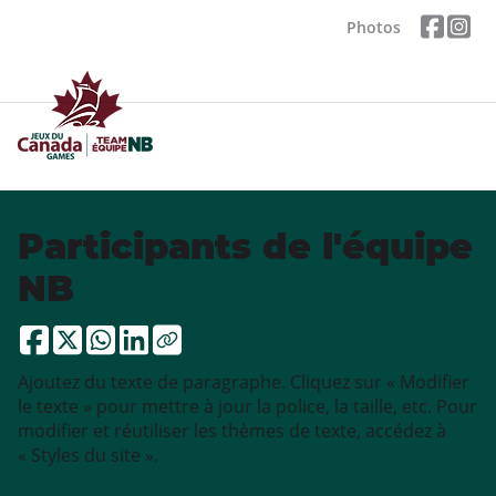
Photos
Participants de l'équipe
NB
Ajoutez du texte de paragraphe. Cliquez sur « Modifier
le texte » pour mettre à jour la police, la taille, etc. Pour
modifier et réutiliser les thèmes de texte, accédez à
« Styles du site ».