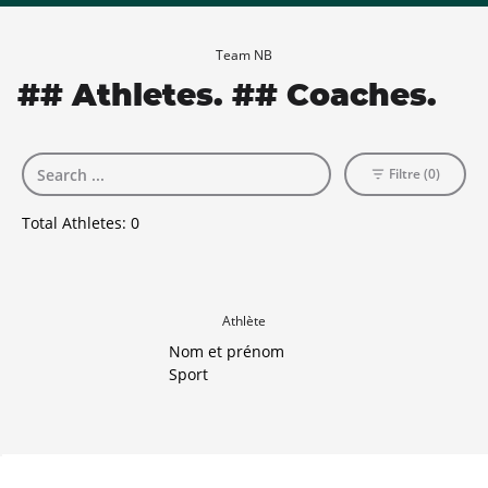
Team NB
## Athletes. ## Coaches.
Filtre (0)
Total Athletes:
0
Athlète
Nom et prénom
Sport