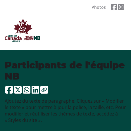
Photos
Participants de l'équipe
NB
Ajoutez du texte de paragraphe. Cliquez sur « Modifier
le texte » pour mettre à jour la police, la taille, etc. Pour
modifier et réutiliser les thèmes de texte, accédez à
« Styles du site ».