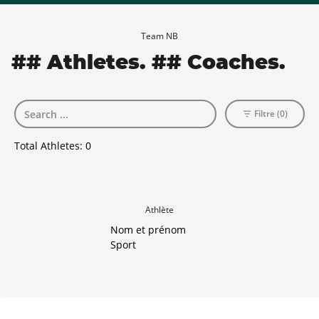
Team NB
## Athletes. ## Coaches.
Filtre (0)
Total Athletes:
0
Athlète
Nom et prénom
Sport