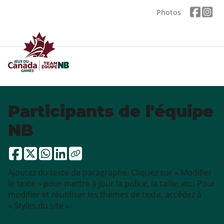
Photos
Participants de l'équipe
NB
Ajoutez du texte de paragraphe. Cliquez sur « Modifier
le texte » pour mettre à jour la police, la taille, etc. Pour
modifier et réutiliser les thèmes de texte, accédez à
« Styles du site ».