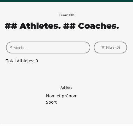
Team NB
## Athletes. ## Coaches.
Filtre (0)
Total Athletes:
0
Athlète
Nom et prénom
Sport