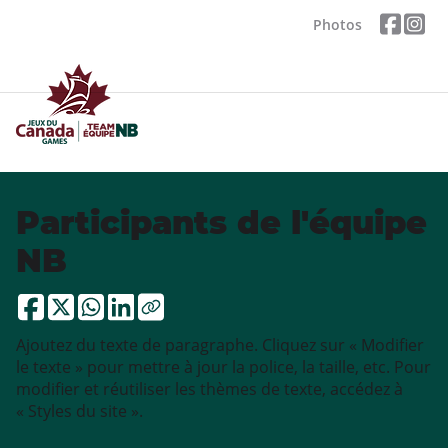
Photos
Participants de l'équipe
NB
Ajoutez du texte de paragraphe. Cliquez sur « Modifier
le texte » pour mettre à jour la police, la taille, etc. Pour
modifier et réutiliser les thèmes de texte, accédez à
« Styles du site ».