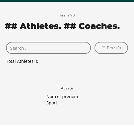
Team NB
## Athletes. ## Coaches.
Filtre (0)
Total Athletes:
0
Athlète
Nom et prénom
Sport