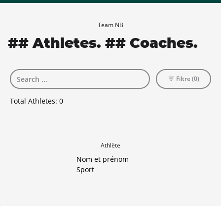
Team NB
## Athletes. ## Coaches.
Filtre (0)
Total Athletes:
0
Athlète
Nom et prénom
Sport