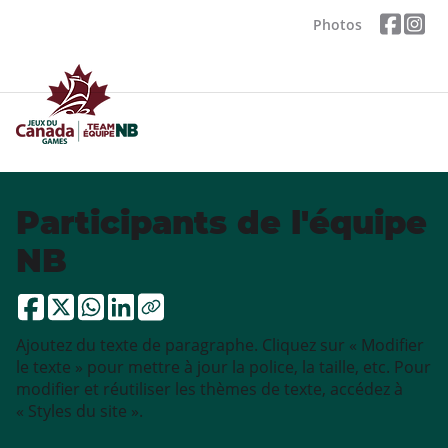
Photos
Participants de l'équipe
NB
Ajoutez du texte de paragraphe. Cliquez sur « Modifier
le texte » pour mettre à jour la police, la taille, etc. Pour
modifier et réutiliser les thèmes de texte, accédez à
« Styles du site ».