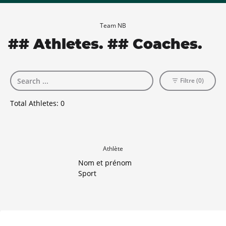
Team NB
## Athletes. ## Coaches.
Filtre (0)
Total Athletes:
0
Athlète
Nom et prénom
Sport