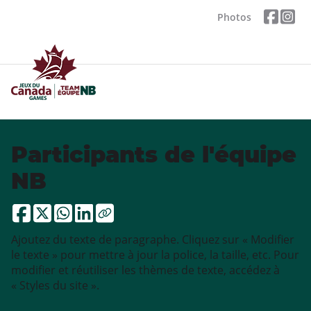
Photos
Participants de l'équipe
NB
Ajoutez du texte de paragraphe. Cliquez sur « Modifier
le texte » pour mettre à jour la police, la taille, etc. Pour
modifier et réutiliser les thèmes de texte, accédez à
« Styles du site ».