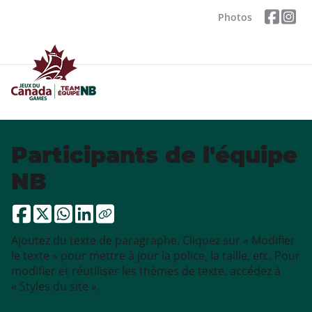
Photos
Participants de l'équipe
NB
Ajoutez du texte de paragraphe. Cliquez sur « Modifier
le texte » pour mettre à jour la police, la taille, etc. Pour
modifier et réutiliser les thèmes de texte, accédez à
« Styles du site ».