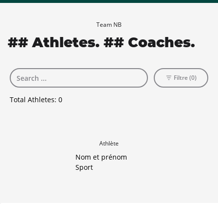
Team NB
## Athletes. ## Coaches.
Filtre (0)
Total Athletes:
0
Athlète
Nom et prénom
Sport