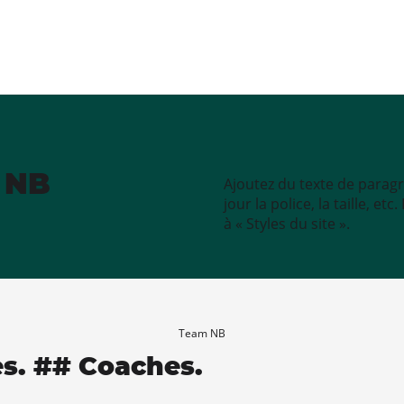
e NB
Ajoutez du texte de paragr
jour la police, la taille, e
à « Styles du site ».
Team NB
es. ## Coaches.