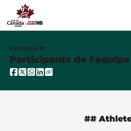
Participants
Participants de l'équip
## Athlet