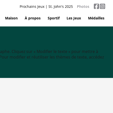
Prochains Jeux | St. John's 2025
Photos
Maison
À propos
Sportif
Les Jeux
Médailles
aphe. Cliquez sur « Modifier le texte » pour mettre à
tc. Pour modifier et réutiliser les thèmes de texte, accédez