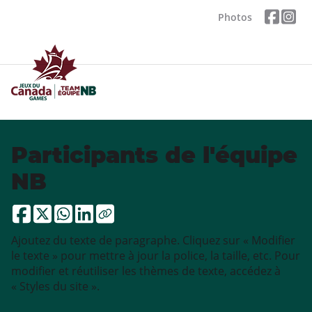
Photos
Participants de l'équipe
NB
Ajoutez du texte de paragraphe. Cliquez sur « Modifier
le texte » pour mettre à jour la police, la taille, etc. Pour
modifier et réutiliser les thèmes de texte, accédez à
« Styles du site ».