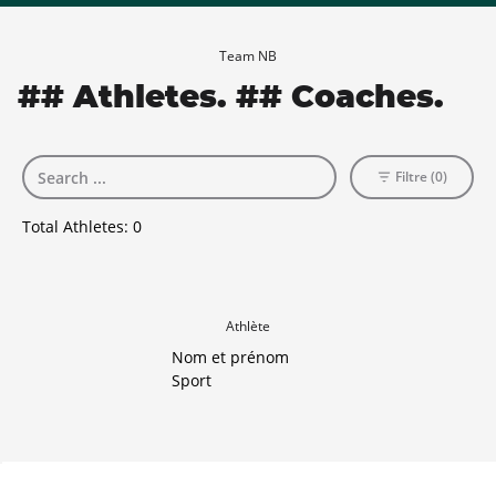
Team NB
## Athletes. ## Coaches.
Filtre (0)
Total Athletes:
0
Athlète
Nom et prénom
Sport