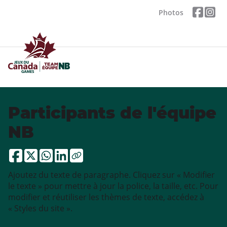
Photos
Participants de l'équipe
NB
Ajoutez du texte de paragraphe. Cliquez sur « Modifier
le texte » pour mettre à jour la police, la taille, etc. Pour
modifier et réutiliser les thèmes de texte, accédez à
« Styles du site ».