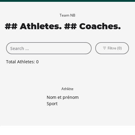
Team NB
## Athletes. ## Coaches.
Filtre (0)
Total Athletes:
0
Athlète
Nom et prénom
Sport