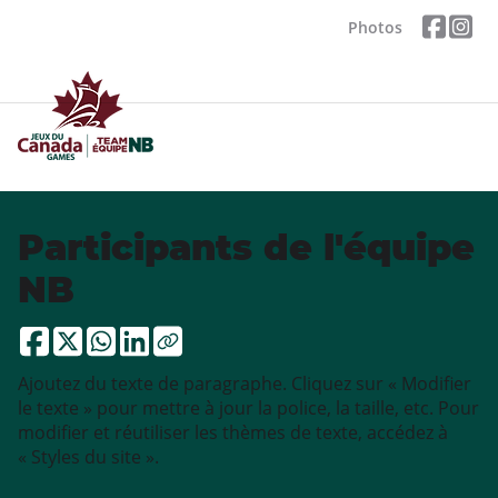
Photos
Participants de l'équipe
NB
Ajoutez du texte de paragraphe. Cliquez sur « Modifier
le texte » pour mettre à jour la police, la taille, etc. Pour
modifier et réutiliser les thèmes de texte, accédez à
« Styles du site ».