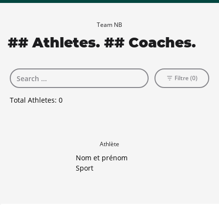
Team NB
## Athletes. ## Coaches.
Filtre (0)
Total Athletes:
0
Athlète
Nom et prénom
Sport