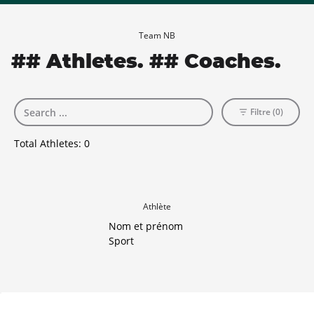
Team NB
## Athletes. ## Coaches.
Filtre (0)
Total Athletes:
0
Athlète
Nom et prénom
Sport