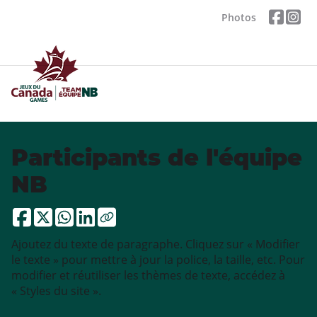
Photos
Participants de l'équipe
NB
Ajoutez du texte de paragraphe. Cliquez sur « Modifier
le texte » pour mettre à jour la police, la taille, etc. Pour
modifier et réutiliser les thèmes de texte, accédez à
« Styles du site ».