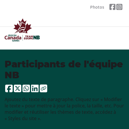
Photos
Participants de l'équipe
NB
Ajoutez du texte de paragraphe. Cliquez sur « Modifier
le texte » pour mettre à jour la police, la taille, etc. Pour
modifier et réutiliser les thèmes de texte, accédez à
« Styles du site ».