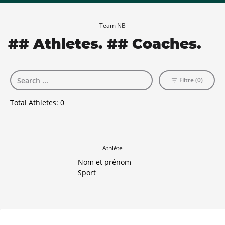
Team NB
## Athletes. ## Coaches.
Filtre (0)
Total Athletes:
0
Athlète
Nom et prénom
Sport