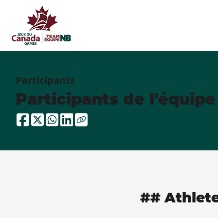
Participants
Participants de l'équip
## Athlet