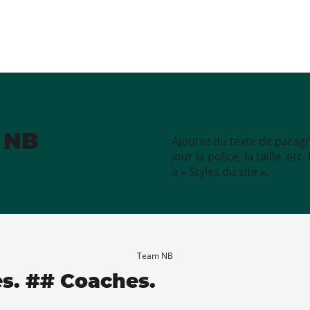
e NB
Ajoutez du texte de paragr
jour la police, la taille, e
à « Styles du site ».
Team NB
es. ## Coaches.