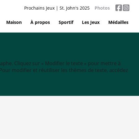
Prochains Jeux | St. John's 2025
Photos
Maison
À propos
Sportif
Les Jeux
Médailles
aphe. Cliquez sur « Modifier le texte » pour mettre à
tc. Pour modifier et réutiliser les thèmes de texte, accédez