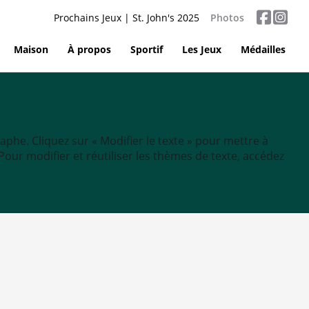
Prochains Jeux | St. John's 2025
Photos
Maison
À propos
Sportif
Les Jeux
Médailles
aphe. Cliquez sur « Modifier le texte » pour mettre à
tc. Pour modifier et réutiliser les thèmes de texte, accédez