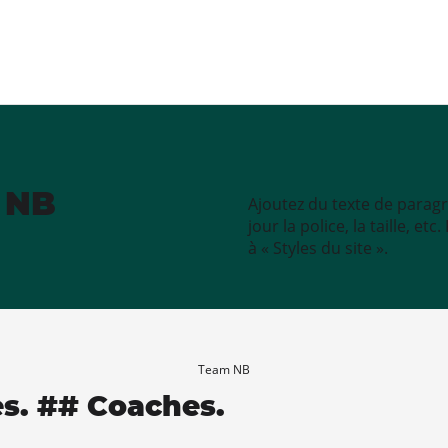
e NB
Ajoutez du texte de paragr
jour la police, la taille, e
à « Styles du site ».
Team NB
es. ## Coaches.