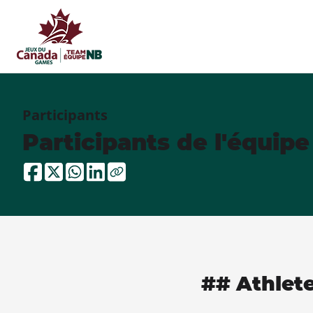
Participants
Participants de l'équip
## Athlet