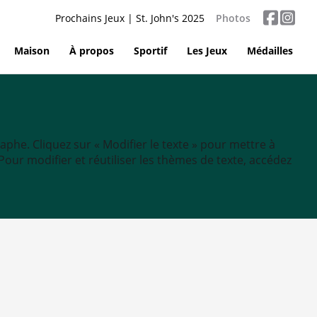
Prochains Jeux | St. John's 2025
Photos
Maison
À propos
Sportif
Les Jeux
Médailles
aphe. Cliquez sur « Modifier le texte » pour mettre à
tc. Pour modifier et réutiliser les thèmes de texte, accédez