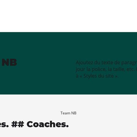
e NB
Ajoutez du texte de paragr
jour la police, la taille, e
à « Styles du site ».
Team NB
es. ## Coaches.