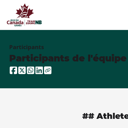
Participants
Participants de l'équip
## Athlet