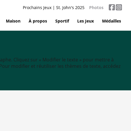
Prochains Jeux | St. John's 2025
Photos
Maison
À propos
Sportif
Les Jeux
Médailles
aphe. Cliquez sur « Modifier le texte » pour mettre à
tc. Pour modifier et réutiliser les thèmes de texte, accédez