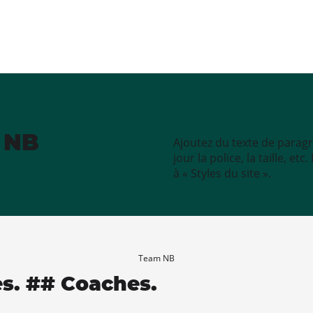
e NB
Ajoutez du texte de paragr
jour la police, la taille, e
à « Styles du site ».
Team NB
es. ## Coaches.