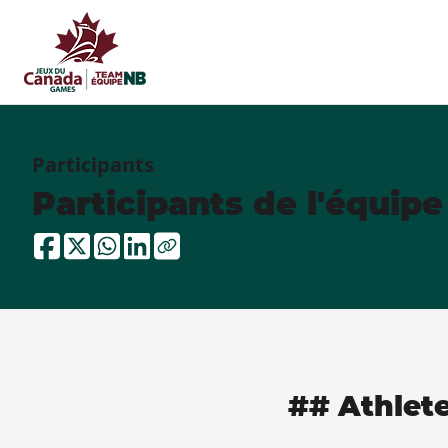
Participants
Participants de l'équip
## Athlet