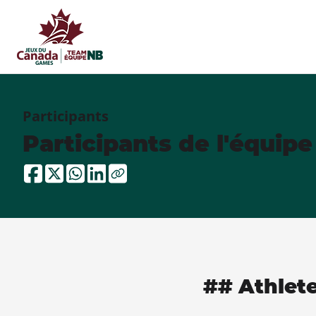
Participants
Participants de l'équip
## Athlet