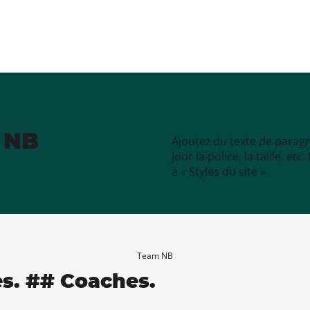
e NB
Ajoutez du texte de paragr
jour la police, la taille, e
à « Styles du site ».
Team NB
es. ## Coaches.