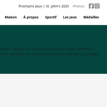
Prochains Jeux | St. John's 2025
Photos
Maison
À propos
Sportif
Les Jeux
Médailles
aphe. Cliquez sur « Modifier le texte » pour mettre à
tc. Pour modifier et réutiliser les thèmes de texte, accédez