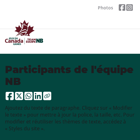
Photos
Participants de l'équipe
NB
Ajoutez du texte de paragraphe. Cliquez sur « Modifier
le texte » pour mettre à jour la police, la taille, etc. Pour
modifier et réutiliser les thèmes de texte, accédez à
« Styles du site ».