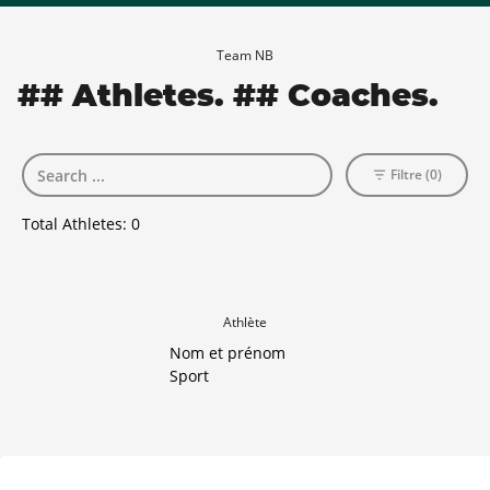
Team NB
## Athletes. ## Coaches.
Filtre (0)
Total Athletes:
0
Athlète
Nom et prénom
Sport