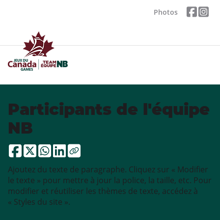
Photos
Participants de l'équipe
NB
Ajoutez du texte de paragraphe. Cliquez sur « Modifier
le texte » pour mettre à jour la police, la taille, etc. Pour
modifier et réutiliser les thèmes de texte, accédez à
« Styles du site ».