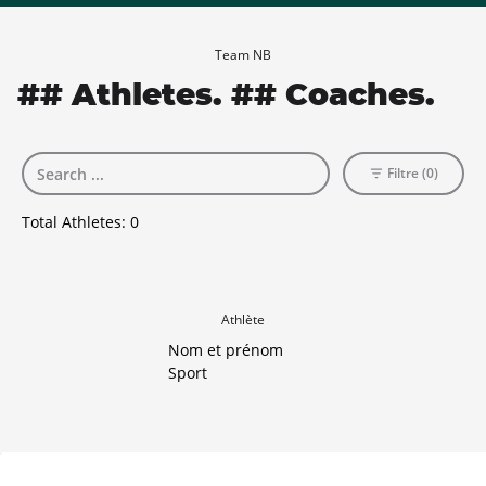
Team NB
## Athletes. ## Coaches.
Filtre (0)
Total Athletes:
0
Athlète
Nom et prénom
Sport