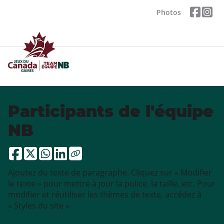
Photos
Participants de l'équipe
NB
Ajoutez du texte de paragraphe. Cliquez sur « Modifier
le texte » pour mettre à jour la police, la taille, etc. Pour
modifier et réutiliser les thèmes de texte, accédez à
« Styles du site ».