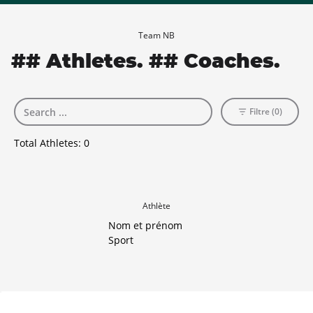
Team NB
## Athletes. ## Coaches.
Filtre (0)
Total Athletes:
0
Athlète
Nom et prénom
Sport