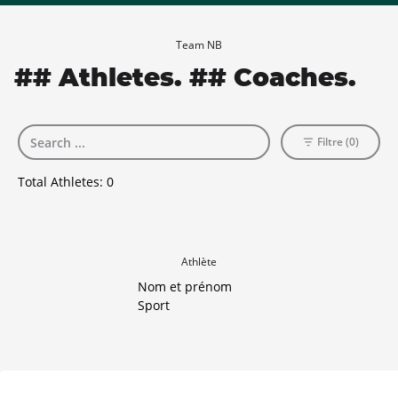
Team NB
## Athletes. ## Coaches.
Filtre (0)
Total Athletes:
0
Athlète
Nom et prénom
Sport