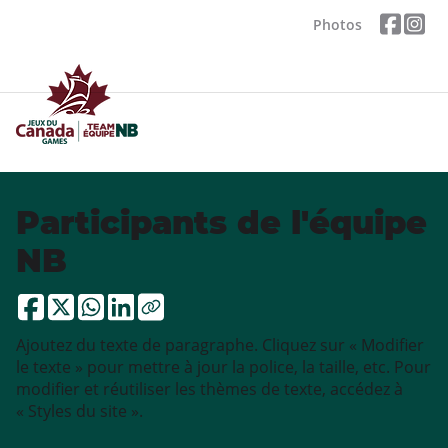
Photos
Participants de l'équipe
NB
Ajoutez du texte de paragraphe. Cliquez sur « Modifier
le texte » pour mettre à jour la police, la taille, etc. Pour
modifier et réutiliser les thèmes de texte, accédez à
« Styles du site ».