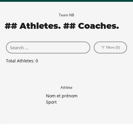
Team NB
## Athletes. ## Coaches.
Filtre (0)
Total Athletes:
0
Athlète
Nom et prénom
Sport