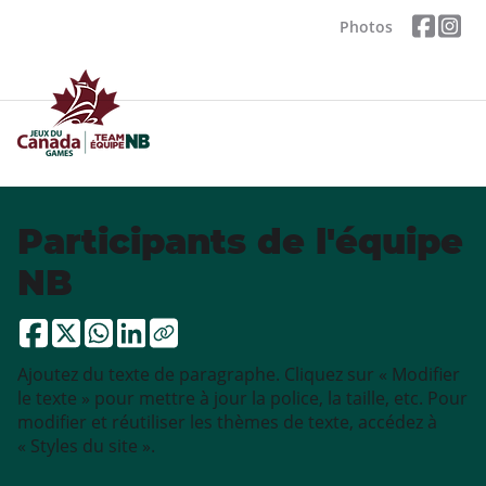
Photos
Participants de l'équipe
NB
Ajoutez du texte de paragraphe. Cliquez sur « Modifier
le texte » pour mettre à jour la police, la taille, etc. Pour
modifier et réutiliser les thèmes de texte, accédez à
« Styles du site ».